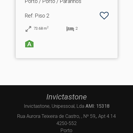
Porto / Porto / Paranhos
Ref
: Piso 2
2
73.68
m
2
Invictastone
Invictastone, Unipessoal, Lda
AMI: 15318
Rua Aurora Teixeira de Castro, , Nº 59,, Apt 4.14
4250-552
Porto