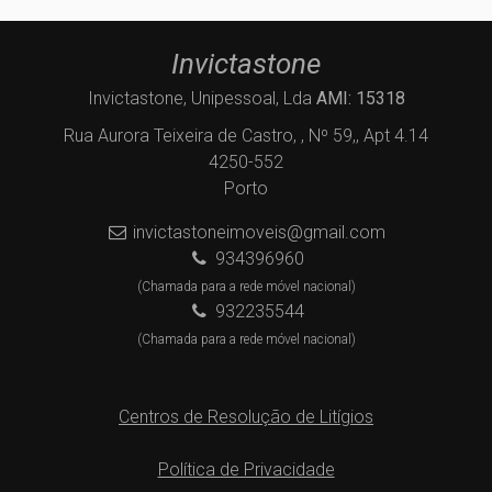
Invictastone
Invictastone, Unipessoal, Lda
AMI: 15318
Rua Aurora Teixeira de Castro, , Nº 59,, Apt 4.14
4250-552
Porto
invictastoneimoveis@gmail.com
934396960
(Chamada para a rede móvel nacional)
932235544
(Chamada para a rede móvel nacional)
Centros de Resolução de Litígios
Política de Privacidade